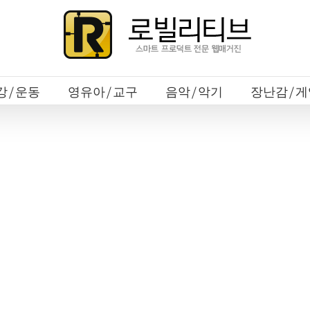
강/운동
영유아/교구
음악/악기
장난감/게