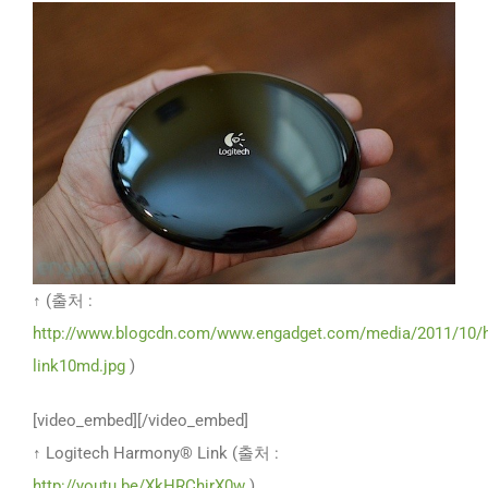
↑ (출처 :
http://www.blogcdn.com/www.engadget.com/media/2011/10/h
link10md.jpg
)
[video_embed][/video_embed]
↑ Logitech Harmony® Link (출처 :
http://youtu.be/XkHRChjrX0w
)