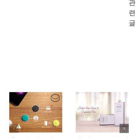
관
련
글