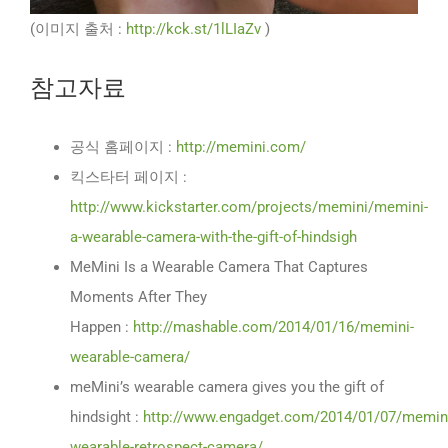
(이미지 출처 :
http://kck.st/1lLIaZv
)
참고자료
공식 홈페이지 :
http://memini.com/
킥스타터 페이지 :
http://www.kickstarter.com/projects/memini/memini-
a-wearable-camera-with-the-gift-of-hindsigh
MeMini Is a Wearable Camera That Captures
Moments After They
Happen :
http://mashable.com/2014/01/16/memini-
wearable-camera/
meMini’s wearable camera gives you the gift of
hindsight :
http://www.engadget.com/2014/01/07/memin
wearable-retrospect-camera/