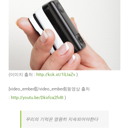
(이미지 출처 :
http://kck.st/1lLIaZv
)
[video_embed][/video_embed](동영상 출처
:
http://youtu.be/Dksfca2fv8I
)
우리의 기억은 영원히 지속되어야한다