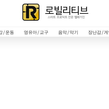
강/운동
영유아/교구
음악/악기
장난감/게