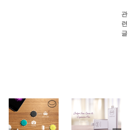
관
련
글