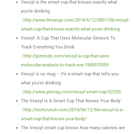
Vessyl is the smart cup that knows exactly what
you’re drinking
:
http://www.theverge.com/2014/6/12/5801106/vessyl-
smart-cup-that-knows-exactly-what-youre-drinking
Vessyl: A Cup That Uses Molecular Sensors To
Track Everything You Drink
:
http://gizmodo.com/vessyl-a-cup-that-uses-
molecular-analysis-to-track-eve-1589975359
Vessyl is no mug – it’s a smart cup that tells you
what you’re drinking
:
http://www.gizmag.com/vessyl-smart-cup/32535/
The Vessyl Is A Smart Cup That Knows Your Body
:
http://techcrunch.com/2014/06/12/the-vessyl-is-a-
smart-cup-that-knows-your-body/
The Vessyl smart cup knows how many calories are