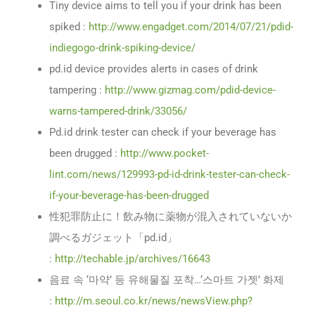
Tiny device aims to tell you if your drink has been
spiked :
http://www.engadget.com/2014/07/21/pdid-
indiegogo-drink-spiking-device/
pd.id device provides alerts in cases of drink
tampering :
http://www.gizmag.com/pdid-device-
warns-tampered-drink/33056/
Pd.id drink tester can check if your beverage has
been drugged :
http://www.pocket-
lint.com/news/129993-pd-id-drink-tester-can-check-
if-your-beverage-has-been-drugged
性犯罪防止に！飲み物に薬物が混入されていないか
調べるガジェット「pd.id」
:
http://techable.jp/archives/16643
음료 속 ‘마약’ 등 유해물질 포착…‘스마트 가젯’ 화제
:
http://m.seoul.co.kr/news/newsView.php?