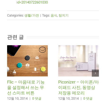
id=20140722601030
Categories:
생활/가전
|
Tags:
음식
,
탐지기
관련 글
Flic – 마음대로 기능
Piconizer – 아이폰/아
을 설정해서 쓰는 무
이패드 사진, 동영상
선 스마트 버튼
저장용 메모리
12월 10, 2014
|
0 댓글
12월 10, 2014
|
0 댓글