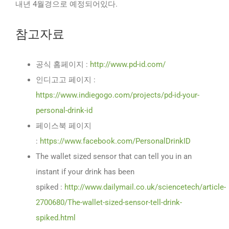
내년 4월경으로 예정되어있다.
참고자료
공식 홈페이지 :
http://www.pd-id.com/
인디고고 페이지 :
https://www.indiegogo.com/projects/pd-id-your-
personal-drink-id
페이스북 페이지
:
https://www.facebook.com/PersonalDrinkID
The wallet sized sensor that can tell you in an
instant if your drink has been
spiked :
http://www.dailymail.co.uk/sciencetech/article-
2700680/The-wallet-sized-sensor-tell-drink-
spiked.html