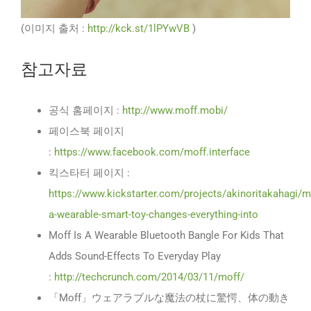
(이미지 출처 :
http://kck.st/1lPYwVB
)
참고자료
공식 홈페이지 :
http://www.moff.mobi/
페이스북 페이지
:
https://www.facebook.com/moff.interface
킥스타터 페이지 :
https://www.kickstarter.com/projects/akinoritakahagi/m
a-wearable-smart-toy-changes-everything-into
Moff Is A Wearable Bluetooth Bangle For Kids That
Adds Sound-Effects To Everyday Play
:
http://techcrunch.com/2014/03/11/moff/
「Moff」ウェアラブルな魔法の杖に驚愕、体の動き