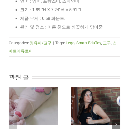
언어 : 영어, 프랑스어, 스페인어
크기 : 1.89 “H X 7.24″폭 x 5.91 “L
제품 무게 : 0.58 파운드.
관리 및 청소 : 마른 천으로 깨끗하게 닦아줌
Categories:
영유아/교구
|
Tags:
Lego
,
Smart EduToy
,
교구
,
스
마트에듀토이
관련 글