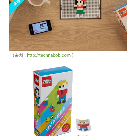
↑ (출처 :
http://technabob.com
)