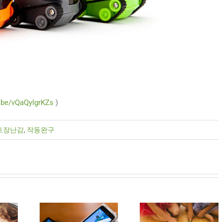
u.be/vQaQyIgrKZs
)
트장난감
,
작동완구