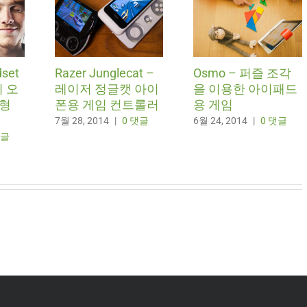
dset
Razer Junglecat –
Osmo – 퍼즐 조각
 오
레이저 정글캣 아이
을 이용한 아이패드
능형
폰용 게임 컨트롤러
용 게임
7월 28, 2014
|
0 댓글
6월 24, 2014
|
0 댓글
댓글