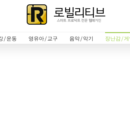
강/운동
영유아/교구
음악/악기
장난감/게