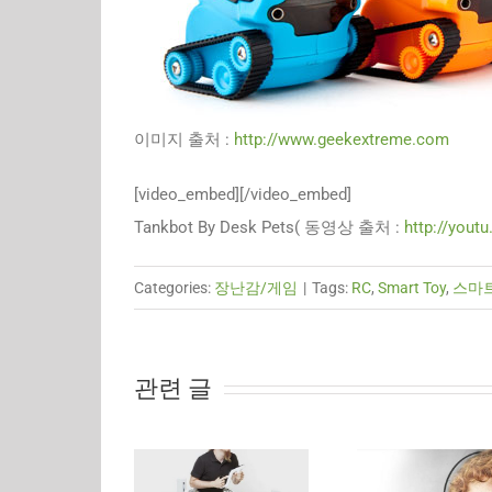
이미지 출처 :
http://www.geekextreme.com
[video_embed][/video_embed]
Tankbot By Desk Pets( 동영상 출처 :
http://yout
Categories:
장난감/게임
|
Tags:
RC
,
Smart Toy
,
스마
관련 글