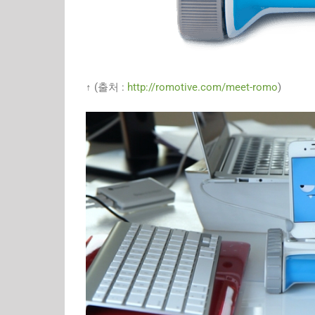
↑ (출처 :
http://romotive.com/meet-romo
)