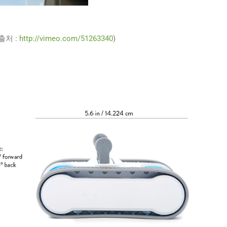
(출처 :
http://vimeo.com/51263340
)