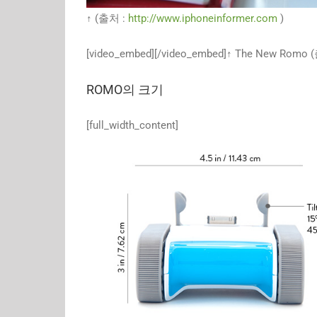
↑ (출처 :
http://www.iphoneinformer.com
)
[video_embed][/video_embed]↑ The New Romo 
ROMO의 크기
[full_width_content]