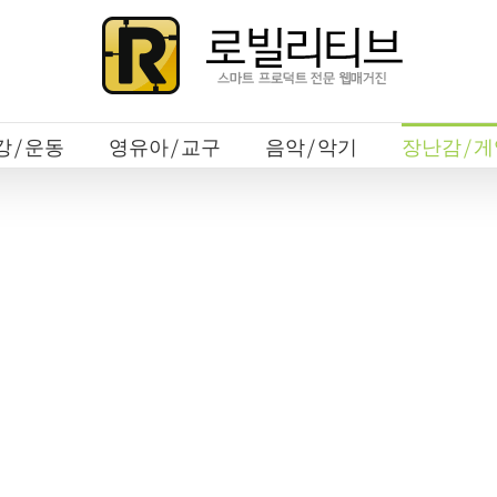
강/운동
영유아/교구
음악/악기
장난감/게